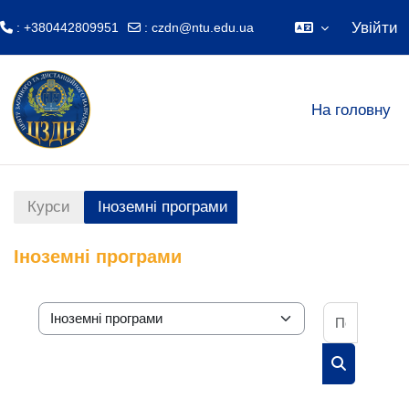
Увійти
: +380442809951
:
czdn@ntu.edu.ua
Перейти до головного вмісту
На головну
Курси
Іноземні програми
Іноземні програми
Пошук к
Категорії курсів
Пошук курс