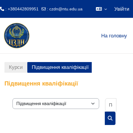
Увійти
: +380442809951
:
czdn@ntu.edu.ua
Перейти до головного вмісту
На головну
Курси
Підвищення кваліфікації
Підвищення кваліфікації
Пошук к
Категорії курсів
Пошук курс