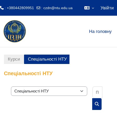
Увійти
: +380442809951
:
czdn@ntu.edu.ua
Перейти до головного вмісту
На головну
Курси
Спеціальності НТУ
Спеціальності НТУ
Пошук к
Категорії курсів
Пошук курс